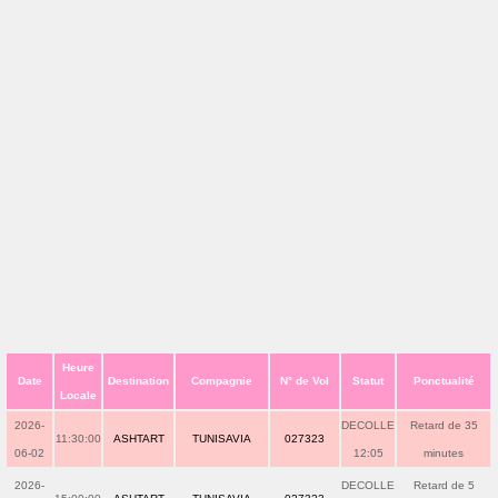
Heure
Date
Destination
Compagnie
N° de Vol
Statut
Ponctualité
Locale
2026-
DECOLLE
Retard de 35
11:30:00
ASHTART
TUNISAVIA
027323
06-02
12:05
minutes
2026-
DECOLLE
Retard de 5