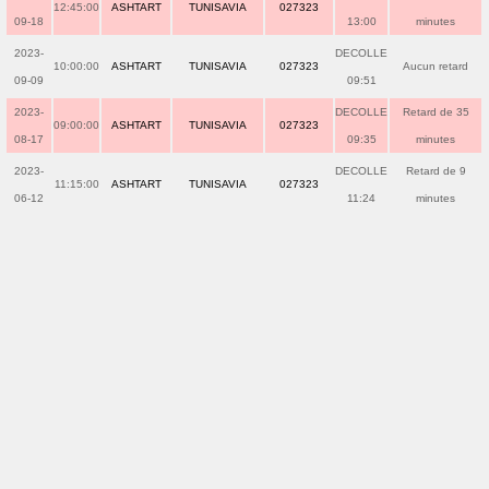
12:45:00
ASHTART
TUNISAVIA
027323
09-18
13:00
minutes
2023-
DECOLLE
10:00:00
ASHTART
TUNISAVIA
027323
Aucun retard
09-09
09:51
2023-
DECOLLE
Retard de 35
09:00:00
ASHTART
TUNISAVIA
027323
08-17
09:35
minutes
2023-
DECOLLE
Retard de 9
11:15:00
ASHTART
TUNISAVIA
027323
06-12
11:24
minutes