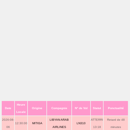
Heure
Date
Origine
Compagnie
N° de Vol
Statut
Ponctualité
Locale
2026-08-
LIBYAN ARAB
ATTERRI
Retard de 48
12:30:00
MITIGA
LN310
06
AIRLINES
13:18
minutes