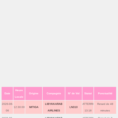
Heure
Date
Origine
Compagnie
N° de Vol
Statut
Ponctualité
Locale
2026-08-
LIBYAN ARAB
ATTERRI
Retard de 48
12:30:00
MITIGA
LN310
06
AIRLINES
13:18
minutes