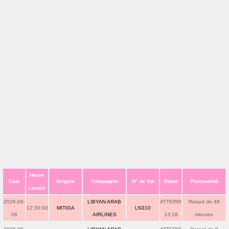
Heure
Date
Origine
Compagnie
N° de Vol
Statut
Ponctualité
Locale
2026-08-
LIBYAN ARAB
ATTERRI
Retard de 48
12:30:00
MITIGA
LN310
06
AIRLINES
13:18
minutes