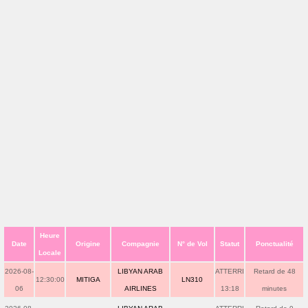
Heure
Date
Origine
Compagnie
N° de Vol
Statut
Ponctualité
Locale
2026-08-
LIBYAN ARAB
ATTERRI
Retard de 48
12:30:00
MITIGA
LN310
06
AIRLINES
13:18
minutes