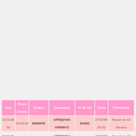
Heure
Date
Origine
Compagnie
N° de Vol
Statut
Ponctualité
Locale
2026-08-
AFRIQIYAH
ATTERRI
Retard de 43
09:00:00
MISRATE
8U492
04
AIRWAYS
09:43
minutes