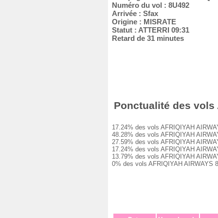
Numéro du vol : 8U492
Arrivée : Sfax
Origine : MISRATE
Statut : ATTERRI 09:31
Retard de 31 minutes
Ponctualité des vols
17.24% des vols AFRIQIYAH AIRWAYS 8U
48.28% des vols AFRIQIYAH AIRWAYS 8
27.59% des vols AFRIQIYAH AIRWAYS 8
17.24% des vols AFRIQIYAH AIRWAYS 8
13.79% des vols AFRIQIYAH AIRWAYS 8
0% des vols AFRIQIYAH AIRWAYS 8U492