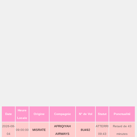
Heure
Date
Origine
Compagnie
N° de Vol
Statut
Ponctualité
Locale
2026-08-
AFRIQIYAH
ATTERRI
Retard de 43
09:00:00
MISRATE
8U492
04
AIRWAYS
09:43
minutes