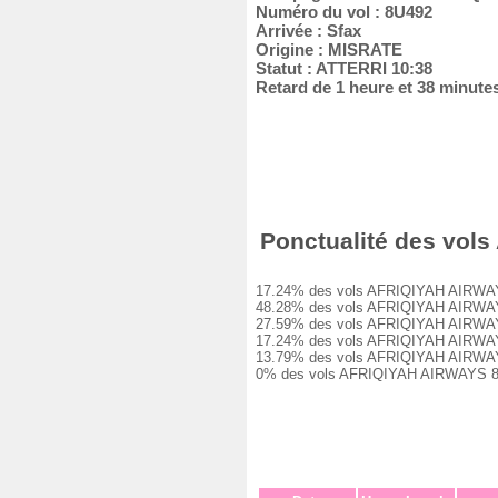
Numéro du vol : 8U492
Arrivée : Sfax
Origine : MISRATE
Statut : ATTERRI 10:38
Retard de 1 heure et 38 minute
Ponctualité des vols
17.24% des vols AFRIQIYAH AIRWAYS 8U
48.28% des vols AFRIQIYAH AIRWAYS 8
27.59% des vols AFRIQIYAH AIRWAYS 8
17.24% des vols AFRIQIYAH AIRWAYS 8
13.79% des vols AFRIQIYAH AIRWAYS 8
0% des vols AFRIQIYAH AIRWAYS 8U492