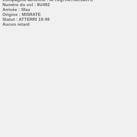
Numéro du vol : 8U492
Arrivée : Sfax
Origine : MISRATE
Statut : ATTERRI 19:49
Aucun retard