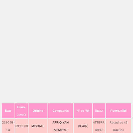
Heure
Date
Origine
Compagnie
N° de Vol
Statut
Ponctualité
Locale
2026-08-
AFRIQIYAH
ATTERRI
Retard de 43
09:00:00
MISRATE
8U492
04
AIRWAYS
09:43
minutes