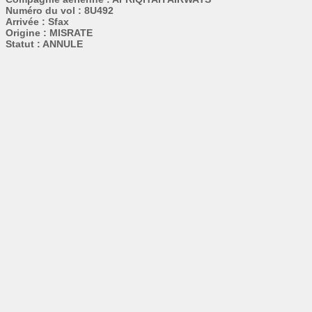
Numéro du vol : 8U492
Arrivée : Sfax
Origine : MISRATE
Statut : ANNULE