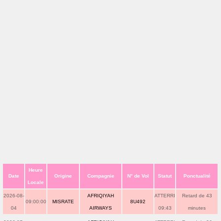
Heure
Date
Origine
Compagnie
N° de Vol
Statut
Ponctualité
Locale
2026-08-
AFRIQIYAH
ATTERRI
Retard de 43
09:00:00
MISRATE
8U492
04
AIRWAYS
09:43
minutes