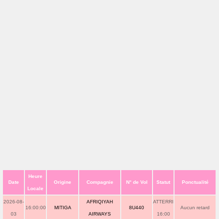
Heure
Date
Origine
Compagnie
N° de Vol
Statut
Ponctualité
Locale
2026-08-
AFRIQIYAH
ATTERRI
16:00:00
MITIGA
8U440
Aucun retard
03
AIRWAYS
16:00