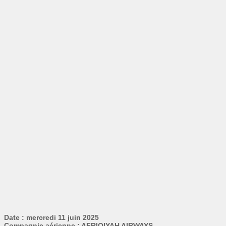
Date : mercredi 11 juin 2025
Compagnie aérienne : AFRIQIYAH AIRWAYS