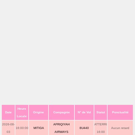
Heure
Date
Origine
Compagnie
N° de Vol
Statut
Ponctualité
Locale
2026-08-
AFRIQIYAH
ATTERRI
16:00:00
MITIGA
8U440
Aucun retard
03
AIRWAYS
16:00