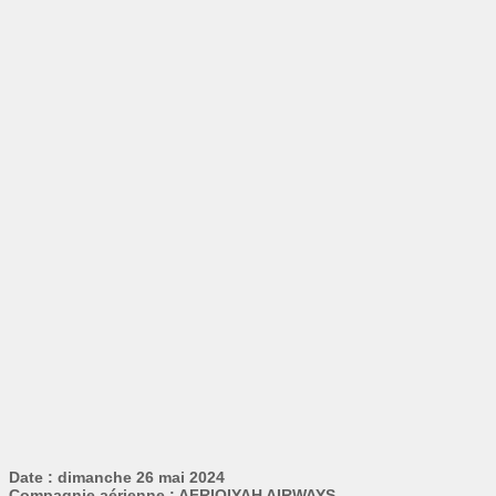
Date : dimanche 26 mai 2024
Compagnie aérienne : AFRIQIYAH AIRWAYS