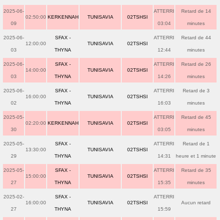
2025-06-
ATTERRI
Retard de 14
02:50:00
KERKENNAH
TUNISAVIA
02TSHSI
09
03:04
minutes
2025-06-
SFAX -
ATTERRI
Retard de 44
12:00:00
TUNISAVIA
02TSHSI
03
THYNA
12:44
minutes
2025-06-
SFAX -
ATTERRI
Retard de 26
14:00:00
TUNISAVIA
02TSHSI
03
THYNA
14:26
minutes
2025-06-
SFAX -
ATTERRI
Retard de 3
16:00:00
TUNISAVIA
02TSHSI
02
THYNA
16:03
minutes
2025-05-
ATTERRI
Retard de 45
02:20:00
KERKENNAH
TUNISAVIA
02TSHSI
30
03:05
minutes
2025-05-
SFAX -
ATTERRI
Retard de 1
13:30:00
TUNISAVIA
02TSHSI
29
THYNA
14:31
heure et 1 minute
2025-05-
SFAX -
ATTERRI
Retard de 35
15:00:00
TUNISAVIA
02TSHSI
27
THYNA
15:35
minutes
2025-02-
SFAX -
ATTERRI
16:00:00
TUNISAVIA
02TSHSI
Aucun retard
27
THYNA
15:59