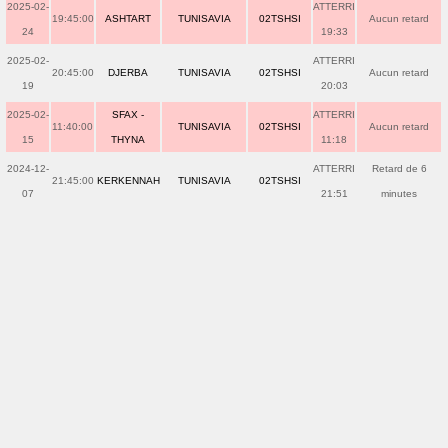
2025-02-
ATTERRI
19:45:00
ASHTART
TUNISAVIA
02TSHSI
Aucun retard
24
19:33
2025-02-
ATTERRI
20:45:00
DJERBA
TUNISAVIA
02TSHSI
Aucun retard
19
20:03
2025-02-
SFAX -
ATTERRI
11:40:00
TUNISAVIA
02TSHSI
Aucun retard
15
THYNA
11:18
2024-12-
ATTERRI
Retard de 6
21:45:00
KERKENNAH
TUNISAVIA
02TSHSI
07
21:51
minutes