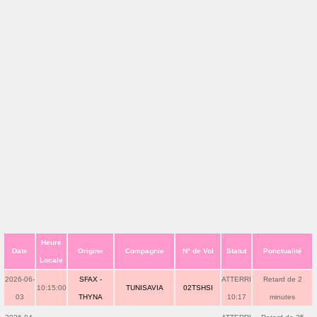
Heure
Date
Origine
Compagnie
N° de Vol
Statut
Ponctualité
Locale
2026-06-
SFAX -
ATTERRI
Retard de 2
10:15:00
TUNISAVIA
02TSHSI
03
THYNA
10:17
minutes