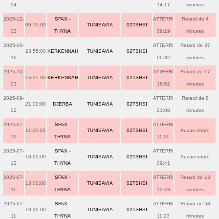
04
14:17
minutes
2025-12-
SFAX -
ATTERRI
Retard de 4
09:15:00
TUNISAVIA
02TSHSI
03
THYNA
09:19
minutes
2025-10-
ATTERRI
Retard de 37
23:55:00
KERKENNAH
TUNISAVIA
02TSHSI
10
00:32
minutes
2025-10-
ATTERRI
Retard de 17
16:35:00
KERKENNAH
TUNISAVIA
02TSHSI
03
16:52
minutes
2025-09-
ATTERRI
Retard de 8
21:00:00
DJERBA
TUNISAVIA
02TSHSI
02
21:08
minutes
2025-07-
SFAX -
ATTERRI
11:45:00
TUNISAVIA
02TSHSI
Aucun retard
12
THYNA
11:20
2025-07-
SFAX -
ATTERRI
10:00:00
TUNISAVIA
02TSHSI
Aucun retard
12
THYNA
09:41
2025-07-
SFAX -
ATTERRI
Retard de 13
13:00:00
TUNISAVIA
02TSHSI
11
THYNA
13:13
minutes
2025-07-
SFAX -
ATTERRI
Retard de 53
10:30:00
TUNISAVIA
02TSHSI
11
THYNA
11:23
minutes