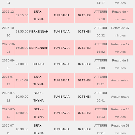
04
14:17
minutes
2025-12-
SFAX -
ATTERRI
Retard de 4
09:15:00
TUNISAVIA
02TSHSI
03
THYNA
09:19
minutes
2025-10-
ATTERRI
Retard de 37
23:55:00
KERKENNAH
TUNISAVIA
02TSHSI
10
00:32
minutes
2025-10-
ATTERRI
Retard de 17
16:35:00
KERKENNAH
TUNISAVIA
02TSHSI
03
16:52
minutes
2025-09-
ATTERRI
Retard de 8
21:00:00
DJERBA
TUNISAVIA
02TSHSI
02
21:08
minutes
2025-07-
SFAX -
ATTERRI
11:45:00
TUNISAVIA
02TSHSI
Aucun retard
12
THYNA
11:20
2025-07-
SFAX -
ATTERRI
10:00:00
TUNISAVIA
02TSHSI
Aucun retard
12
THYNA
09:41
2025-07-
SFAX -
ATTERRI
Retard de 13
13:00:00
TUNISAVIA
02TSHSI
11
THYNA
13:13
minutes
2025-07-
SFAX -
ATTERRI
Retard de 53
10:30:00
TUNISAVIA
02TSHSI
11
THYNA
11:23
minutes