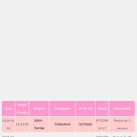
Heure
Date
Origine
Compagnie
N° de Vol
Statut
Ponctualité
Locale
2026-06-
SFAX -
ATTERRI
Retard de 2
10:15:00
TUNISAVIA
02TSHSI
03
THYNA
10:17
minutes