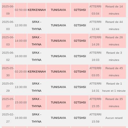
2025-06-
ATTERRI
Retard de 14
02:50:00
KERKENNAH
TUNISAVIA
02TSHSI
09
03:04
minutes
2025-06-
SFAX -
ATTERRI
Retard de 44
12:00:00
TUNISAVIA
02TSHSI
03
THYNA
12:44
minutes
2025-06-
SFAX -
ATTERRI
Retard de 26
14:00:00
TUNISAVIA
02TSHSI
03
THYNA
14:26
minutes
2025-06-
SFAX -
ATTERRI
Retard de 3
16:00:00
TUNISAVIA
02TSHSI
02
THYNA
16:03
minutes
2025-05-
ATTERRI
Retard de 45
02:20:00
KERKENNAH
TUNISAVIA
02TSHSI
30
03:05
minutes
2025-05-
SFAX -
ATTERRI
Retard de 1
13:30:00
TUNISAVIA
02TSHSI
29
THYNA
14:31
heure et 1 minute
2025-05-
SFAX -
ATTERRI
Retard de 35
15:00:00
TUNISAVIA
02TSHSI
27
THYNA
15:35
minutes
2025-02-
SFAX -
ATTERRI
16:00:00
TUNISAVIA
02TSHSI
Aucun retard
27
THYNA
15:59