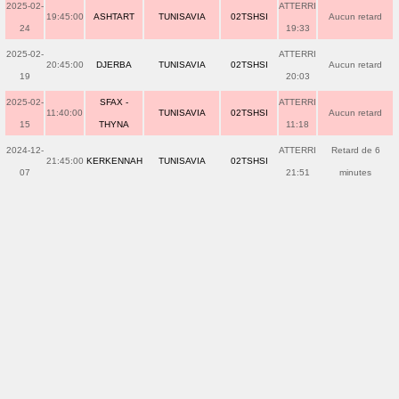
2025-02-
ATTERRI
19:45:00
ASHTART
TUNISAVIA
02TSHSI
Aucun retard
24
19:33
2025-02-
ATTERRI
20:45:00
DJERBA
TUNISAVIA
02TSHSI
Aucun retard
19
20:03
2025-02-
SFAX -
ATTERRI
11:40:00
TUNISAVIA
02TSHSI
Aucun retard
15
THYNA
11:18
2024-12-
ATTERRI
Retard de 6
21:45:00
KERKENNAH
TUNISAVIA
02TSHSI
07
21:51
minutes