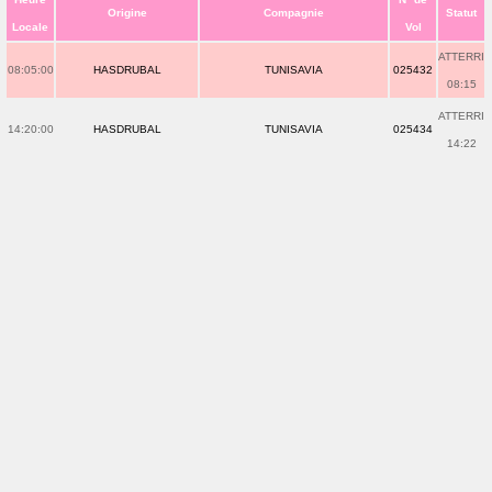
Origine
Compagnie
Statut
Locale
Vol
ATTERRI
08:05:00
HASDRUBAL
TUNISAVIA
025432
08:15
ATTERRI
14:20:00
HASDRUBAL
TUNISAVIA
025434
14:22