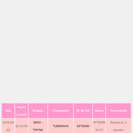
Heure
Date
Origine
Compagnie
N° de Vol
Statut
Ponctualité
Locale
2026-06-
SFAX -
ATTERRI
Retard de 2
10:15:00
TUNISAVIA
02TSHSI
03
THYNA
10:17
minutes