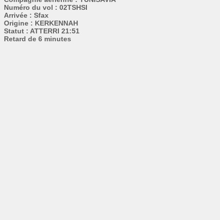
Numéro du vol : 02TSHSI
Arrivée : Sfax
Origine : KERKENNAH
Statut : ATTERRI 21:51
Retard de 6 minutes