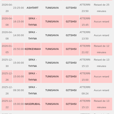
2026-04-
ATTERRI
Retard de 25
23:25:00
ASHTART
TUNISAVIA
02TSHSI
20
23:50
minutes
2026-04-
SFAX -
ATTERRI
16:15:00
TUNISAVIA
02TSHSI
Aucun retard
08
THYNA
15:45
2026-04-
SFAX -
ATTERRI
14:00:00
TUNISAVIA
02TSHSI
Aucun retard
08
THYNA
13:50
2026-01-
ATTERRI
Retard de 12
20:50:00
KERKENNAH
TUNISAVIA
02TSHSI
05
21:02
minutes
2025-12-
SFAX -
ATTERRI
Retard de 13
15:00:00
TUNISAVIA
02TSHSI
30
THYNA
15:13
minutes
2025-12-
SFAX -
ATTERRI
15:00:00
TUNISAVIA
02TSHSI
Aucun retard
26
THYNA
15:00
2025-12-
SFAX -
ATTERRI
09:30:00
TUNISAVIA
02TSHSI
Aucun retard
26
THYNA
09:24
2025-12-
ATTERRI
Retard de 13
15:00:00
HASDRUBAL
TUNISAVIA
02TSHSI
22
15:13
minutes