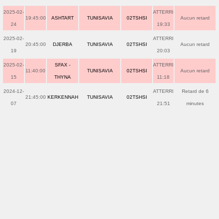
2025-02-
ATTERRI
19:45:00
ASHTART
TUNISAVIA
02TSHSI
Aucun retard
24
19:33
2025-02-
ATTERRI
20:45:00
DJERBA
TUNISAVIA
02TSHSI
Aucun retard
19
20:03
2025-02-
SFAX -
ATTERRI
11:40:00
TUNISAVIA
02TSHSI
Aucun retard
15
THYNA
11:18
2024-12-
ATTERRI
Retard de 6
21:45:00
KERKENNAH
TUNISAVIA
02TSHSI
07
21:51
minutes