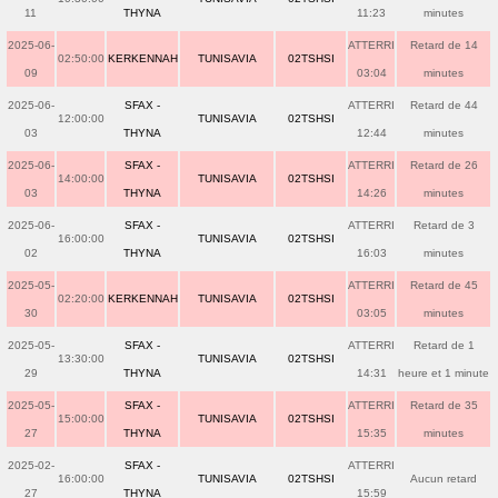
11
THYNA
11:23
minutes
2025-06-
ATTERRI
Retard de 14
02:50:00
KERKENNAH
TUNISAVIA
02TSHSI
09
03:04
minutes
2025-06-
SFAX -
ATTERRI
Retard de 44
12:00:00
TUNISAVIA
02TSHSI
03
THYNA
12:44
minutes
2025-06-
SFAX -
ATTERRI
Retard de 26
14:00:00
TUNISAVIA
02TSHSI
03
THYNA
14:26
minutes
2025-06-
SFAX -
ATTERRI
Retard de 3
16:00:00
TUNISAVIA
02TSHSI
02
THYNA
16:03
minutes
2025-05-
ATTERRI
Retard de 45
02:20:00
KERKENNAH
TUNISAVIA
02TSHSI
30
03:05
minutes
2025-05-
SFAX -
ATTERRI
Retard de 1
13:30:00
TUNISAVIA
02TSHSI
29
THYNA
14:31
heure et 1 minute
2025-05-
SFAX -
ATTERRI
Retard de 35
15:00:00
TUNISAVIA
02TSHSI
27
THYNA
15:35
minutes
2025-02-
SFAX -
ATTERRI
16:00:00
TUNISAVIA
02TSHSI
Aucun retard
27
THYNA
15:59