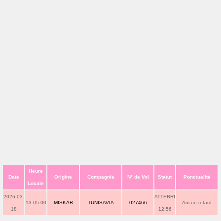
Heure
Date
Origine
Compagnie
N° de Vol
Statut
Ponctualité
Locale
2026-03-
ATTERRI
13:05:00
MISKAR
TUNISAVIA
027466
Aucun retard
18
12:56