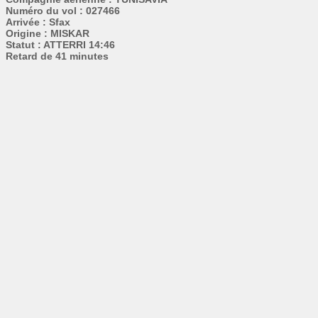
Numéro du vol : 027466
Arrivée : Sfax
Origine : MISKAR
Statut : ATTERRI 14:46
Retard de 41 minutes