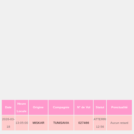
Heure
Date
Origine
Compagnie
N° de Vol
Statut
Ponctualité
Locale
2026-03-
ATTERRI
13:05:00
MISKAR
TUNISAVIA
027466
Aucun retard
18
12:56