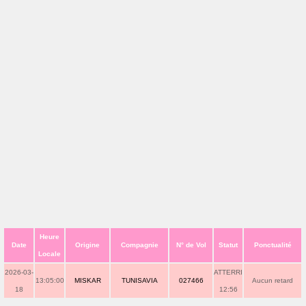
Heure
Date
Origine
Compagnie
N° de Vol
Statut
Ponctualité
Locale
2026-03-
ATTERRI
13:05:00
MISKAR
TUNISAVIA
027466
Aucun retard
18
12:56