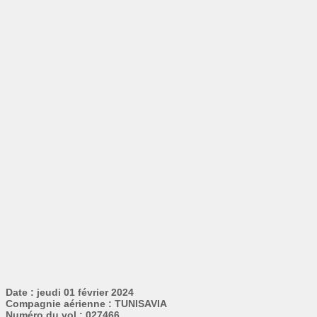
Date : jeudi 01 février 2024
Compagnie aérienne : TUNISAVIA
Numéro du vol : 027466