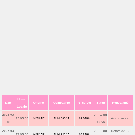
Heure
Date
Origine
Compagnie
N° de Vol
Statut
Ponctualité
Locale
2026-03-
ATTERRI
13:05:00
MISKAR
TUNISAVIA
027466
Aucun retard
18
12:56
2026-03-
ATTERRI
Retard de 12
17:05:00
MISKAR
TUNISAVIA
027466