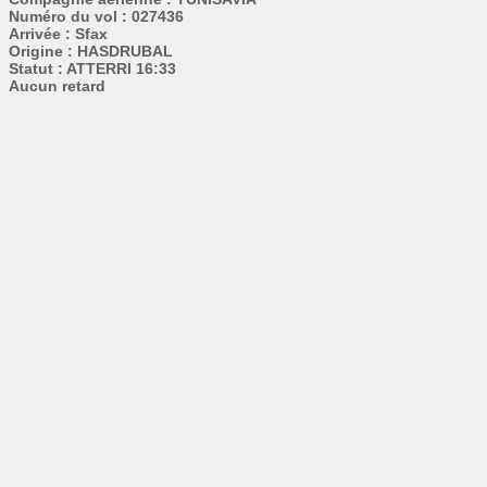
Numéro du vol : 027436
Arrivée : Sfax
Origine : HASDRUBAL
Statut : ATTERRI 16:33
Aucun retard