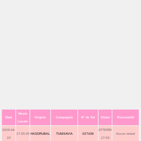
Heure
Date
Origine
Compagnie
N° de Vol
Statut
Ponctualité
Locale
2026-04-
ATTERRI
17:05:00
HASDRUBAL
TUNISAVIA
027436
Aucun retard
15
17:03