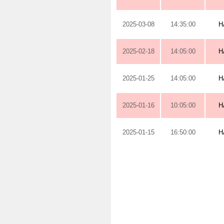
2025-03-08
14:35:00
H
2025-02-18
14:05:00
H
2025-01-25
14:05:00
H
2025-01-16
10:05:00
H
2025-01-15
16:50:00
H