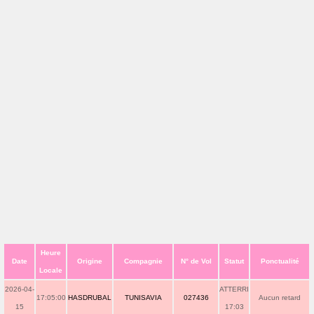
Heure
Date
Origine
Compagnie
N° de Vol
Statut
Ponctualité
Locale
2026-04-
ATTERRI
17:05:00
HASDRUBAL
TUNISAVIA
027436
Aucun retard
15
17:03