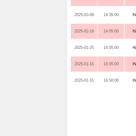
2025-03-08
14:35:00
H
2025-02-18
14:05:00
H
2025-01-25
14:05:00
H
2025-01-16
10:05:00
H
2025-01-15
16:50:00
H