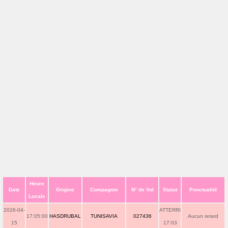
Heure
Date
Origine
Compagnie
N° de Vol
Statut
Ponctualité
Locale
2026-04-
ATTERRI
17:05:00
HASDRUBAL
TUNISAVIA
027436
Aucun retard
15
17:03