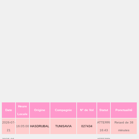
Heure
Date
Origine
Compagnie
N° de Vol
Statut
Ponctualité
Locale
2026-07-
ATTERRI
Retard de 38
16:05:00
HASDRUBAL
TUNISAVIA
027434
21
16:43
minutes