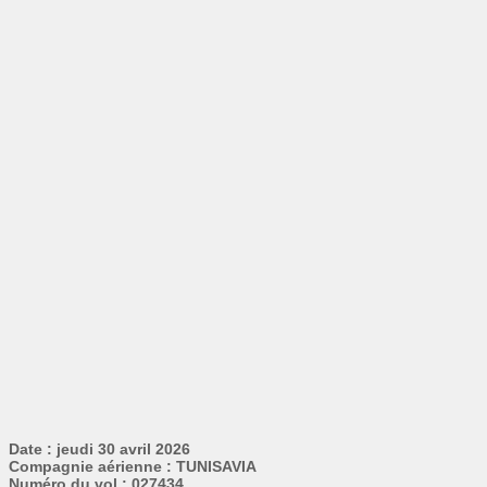
Date : jeudi 30 avril 2026
Compagnie aérienne : TUNISAVIA
Numéro du vol : 027434