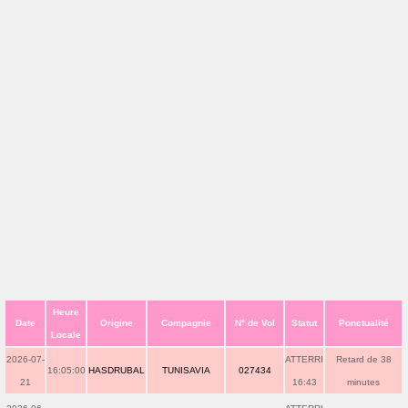
Heure
Date
Origine
Compagnie
N° de Vol
Statut
Ponctualité
Locale
2026-07-
ATTERRI
Retard de 38
16:05:00
HASDRUBAL
TUNISAVIA
027434
21
16:43
minutes