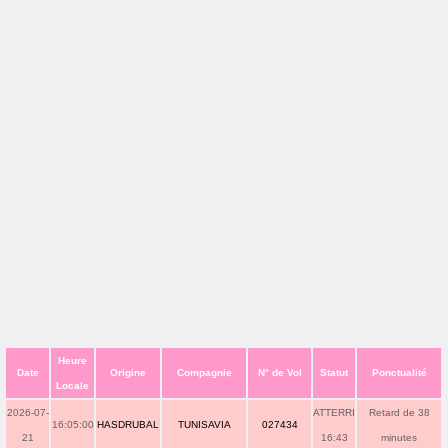
Heure
Date
Origine
Compagnie
N° de Vol
Statut
Ponctualité
Locale
2026-07-
ATTERRI
Retard de 38
16:05:00
HASDRUBAL
TUNISAVIA
027434
21
16:43
minutes