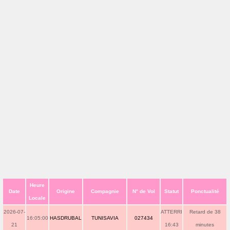
Heure
Date
Origine
Compagnie
N° de Vol
Statut
Ponctualité
Locale
2026-07-
ATTERRI
Retard de 38
16:05:00
HASDRUBAL
TUNISAVIA
027434
21
16:43
minutes