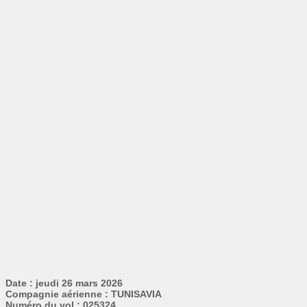
Date : jeudi 26 mars 2026
Compagnie aérienne : TUNISAVIA
Numéro du vol : 025324