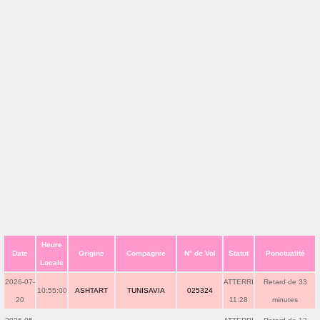
Heure
Date
Origine
Compagnie
N° de Vol
Statut
Ponctualité
Locale
2026-07-
ATTERRI
Retard de 33
10:55:00
ASHTART
TUNISAVIA
025324
20
11:28
minutes