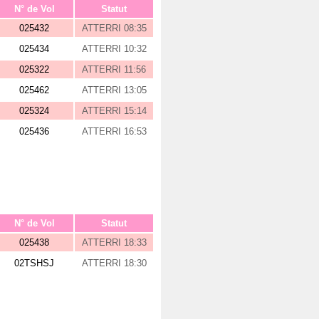
N° de Vol
Statut
025432
ATTERRI 08:35
025434
ATTERRI 10:32
025322
ATTERRI 11:56
025462
ATTERRI 13:05
025324
ATTERRI 15:14
025436
ATTERRI 16:53
N° de Vol
Statut
025438
ATTERRI 18:33
02TSHSJ
ATTERRI 18:30