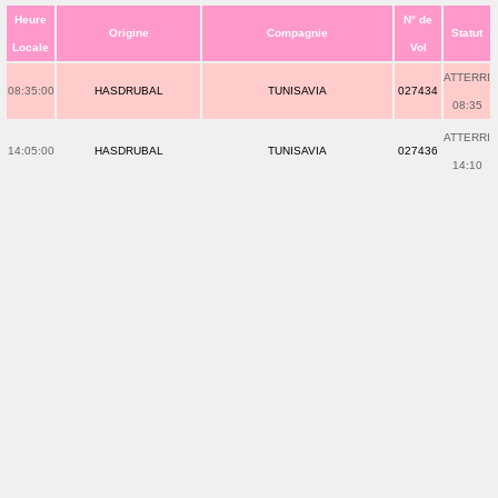
Heure
N° de
Origine
Compagnie
Statut
Locale
Vol
ATTERRI
08:35:00
HASDRUBAL
TUNISAVIA
027434
08:35
ATTERRI
14:05:00
HASDRUBAL
TUNISAVIA
027436
14:10