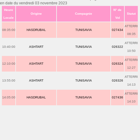
en date du vendredi 03 novembre 2023
Heure
N° de
Origine
Compagnie
Statut
Locale
Vol
ATTERRI
08:35:00
HASDRUBAL
TUNISAVIA
027434
08:35
ATTERRI
10:40:00
ASHTART
TUNISAVIA
026322
10:50
ATTERRI
12:10:00
ASHTART
TUNISAVIA
026324
12:27
ATTERRI
13:55:00
ASHTART
TUNISAVIA
026326
14:13
ATTERRI
14:05:00
HASDRUBAL
TUNISAVIA
027436
14:10