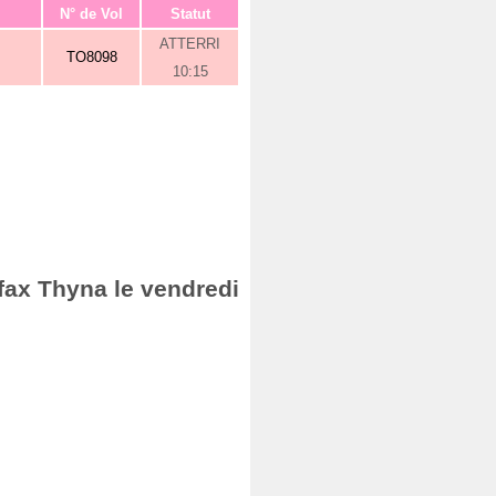
N° de Vol
Statut
ATTERRI
TO8098
10:15
Sfax Thyna le vendredi