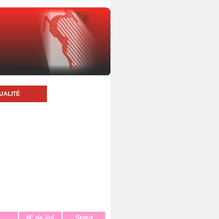
UALITÉ
N° de Vol
Statut