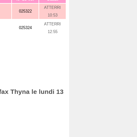
ATTERRI
025322
10:53
ATTERRI
025324
12:55
fax Thyna le lundi 13