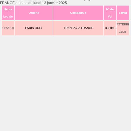
FRANCE en date du lundi 13 janvier 2025
Heure
N° de
Origine
Compagnie
Statut
Locale
Vol
ATTERRI
11:55:00
PARIS ORLY
TRANSAVIA FRANCE
TO8098
11:35