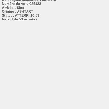
Numéro du vol : 025322
Arrivée : Sfax
Origine : ASHTART
Statut : ATTERRI 10:53
Retard de 53 minutes