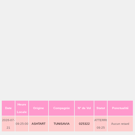
Heure
Date
Origine
Compagnie
N° de Vol
Statut
Ponctualité
Locale
2026-07-
ATTERRI
09:25:00
ASHTART
TUNISAVIA
025322
Aucun retard
21
09:25