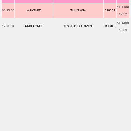
ATTERRI
09:25:00
ASHTART
TUNISAVIA
026322
09:32
ATTERRI
12:11:00
PARIS ORLY
TRANSAVIA FRANCE
TO8098
12:09