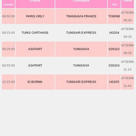
Origine
Compagnie
Statut
Locale
Vol
ATTERRI
08:50:00
PARIS ORLY
TRANSAVIA FRANCE
TO8098
08:40
ATTERRI
09:15:00
TUNIS CARTHAGE
TUNISAIR EXPRESS
UG204
09:16
ATTERRI
09:25:00
ASHTART
TUNISAVIA
026322
09:35
ATTERRI
09:55:00
ASHTART
TUNISAVIA
026324
11:14
ATTERRI
12:15:00
El BORMA
TUNISAIR EXPRESS
UG205
11:44