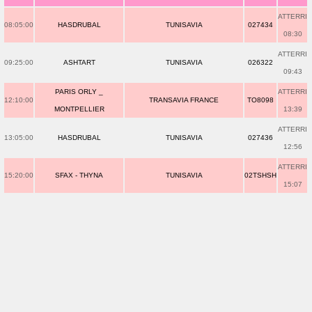
ATTERRI
08:05:00
HASDRUBAL
TUNISAVIA
027434
08:30
ATTERRI
09:25:00
ASHTART
TUNISAVIA
026322
09:43
PARIS ORLY _
ATTERRI
12:10:00
TRANSAVIA FRANCE
TO8098
MONTPELLIER
13:39
ATTERRI
13:05:00
HASDRUBAL
TUNISAVIA
027436
12:56
ATTERRI
15:20:00
SFAX - THYNA
TUNISAVIA
02TSHSH
15:07