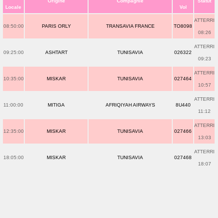
Origine
Compagnie
Statut
Locale
Vol
ATTERRI
08:50:00
PARIS ORLY
TRANSAVIA FRANCE
TO8098
08:26
ATTERRI
09:25:00
ASHTART
TUNISAVIA
026322
09:23
ATTERRI
10:35:00
MISKAR
TUNISAVIA
027464
10:57
ATTERRI
11:00:00
MITIGA
AFRIQIYAH AIRWAYS
8U440
11:12
ATTERRI
12:35:00
MISKAR
TUNISAVIA
027466
13:03
ATTERRI
18:05:00
MISKAR
TUNISAVIA
027468
18:07