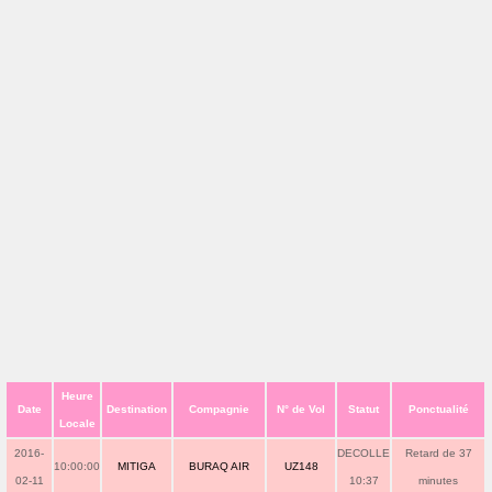
Heure
Date
Destination
Compagnie
N° de Vol
Statut
Ponctualité
Locale
2016-
DECOLLE
Retard de 37
10:00:00
MITIGA
BURAQ AIR
UZ148
02-11
10:37
minutes