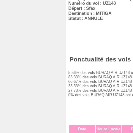
Numéro du vol : UZ148
Départ : Sfax
Destination : MITIGA
Statut : ANNULE
Ponctualité des vols
5.56% des vols BURAQ AIR UZ148 ont é
83.33% des vols BURAQ AIR UZ148 ont 
66.67% des vols BURAQ AIR UZ148 ont 
33.33% des vols BURAQ AIR UZ148 ont 
27.78% des vols BURAQ AIR UZ148 ont 
0% des vols BURAQ AIR UZ148 ont été
Date
Heure Locale
D