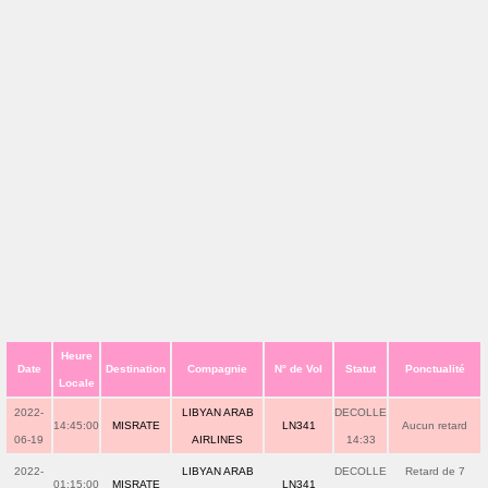
Heure
Date
Destination
Compagnie
N° de Vol
Statut
Ponctualité
Locale
2022-
LIBYAN ARAB
DECOLLE
14:45:00
MISRATE
LN341
Aucun retard
06-19
AIRLINES
14:33
2022-
LIBYAN ARAB
DECOLLE
Retard de 7
01:15:00
MISRATE
LN341