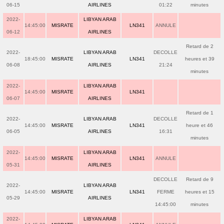
06-15
AIRLINES
01:22
minutes
2022-
LIBYAN ARAB
14:45:00
MISRATE
LN341
ANNULE
06-12
AIRLINES
Retard de 2
2022-
LIBYAN ARAB
DECOLLE
18:45:00
MISRATE
LN341
heures et 39
06-08
AIRLINES
21:24
minutes
2022-
LIBYAN ARAB
14:45:00
MISRATE
LN341
06-07
AIRLINES
Retard de 1
2022-
LIBYAN ARAB
DECOLLE
14:45:00
MISRATE
LN341
heure et 46
06-05
AIRLINES
16:31
minutes
2022-
LIBYAN ARAB
14:45:00
MISRATE
LN341
ANNULE
05-31
AIRLINES
DECOLLE
Retard de 9
2022-
LIBYAN ARAB
14:45:00
MISRATE
LN341
FERME
heures et 15
05-29
AIRLINES
14:45:00
minutes
2022-
LIBYAN ARAB