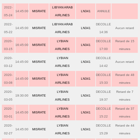
2022-
LIBYAN ARAB
14:45:00
MISRATE
LN341
ANNULE
05-24
AIRLINES
2022-
LIBYAN ARAB
DECOLLE
14:45:00
MISRATE
LN341
Aucun retard
05-22
AIRLINES
14:36
2020-
LYBIAN
DECOLLE
Retard de 15
16:45:00
MISRATE
LN341
03-15
AIRLINES
17:00
minutes
2020-
LYBIAN
DECOLLE
14:45:00
MISRATE
LN341
Aucun retard
03-12
AIRLINES
14:42
2020-
LYBIAN
DECOLLE
Retard de 48
14:45:00
MISRATE
LN341
03-08
AIRLINES
15:33
minutes
2020-
LYBIAN
DECOLLE
Retard de 7
19:30:00
MISRATE
LN341
03-05
AIRLINES
19:37
minutes
2020-
LYBIAN
DECOLLE
Retard de 37
14:45:00
MISRATE
LN341
03-01
AIRLINES
15:22
minutes
2020-
LYBIAN
DECOLLE
Retard de 44
14:45:00
MISRATE
LN341
02-27
AIRLINES
15:29
minutes