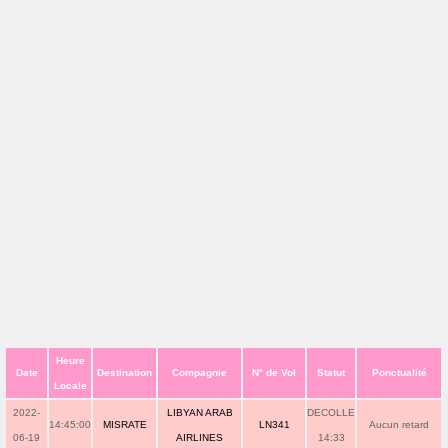
Heure
Date
Destination
Compagnie
N° de Vol
Statut
Ponctualité
Locale
2022-
LIBYAN ARAB
DECOLLE
14:45:00
MISRATE
LN341
Aucun retard
06-19
AIRLINES
14:33