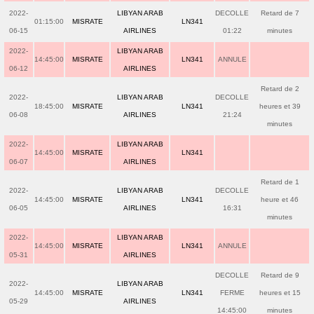
2022-
LIBYAN ARAB
DECOLLE
Retard de 7
01:15:00
MISRATE
LN341
06-15
AIRLINES
01:22
minutes
2022-
LIBYAN ARAB
14:45:00
MISRATE
LN341
ANNULE
06-12
AIRLINES
Retard de 2
2022-
LIBYAN ARAB
DECOLLE
18:45:00
MISRATE
LN341
heures et 39
06-08
AIRLINES
21:24
minutes
2022-
LIBYAN ARAB
14:45:00
MISRATE
LN341
06-07
AIRLINES
Retard de 1
2022-
LIBYAN ARAB
DECOLLE
14:45:00
MISRATE
LN341
heure et 46
06-05
AIRLINES
16:31
minutes
2022-
LIBYAN ARAB
14:45:00
MISRATE
LN341
ANNULE
05-31
AIRLINES
DECOLLE
Retard de 9
2022-
LIBYAN ARAB
14:45:00
MISRATE
LN341
FERME
heures et 15
05-29
AIRLINES
14:45:00
minutes