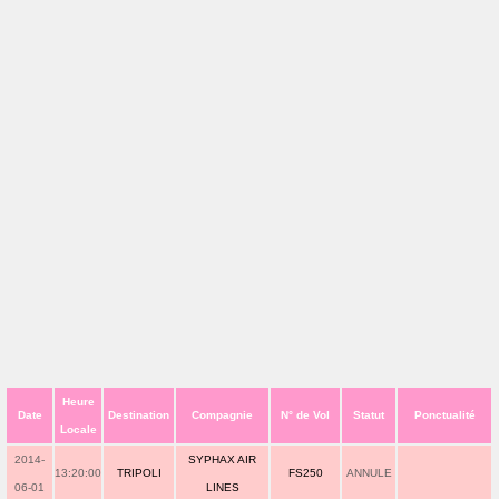
Heure
Date
Destination
Compagnie
N° de Vol
Statut
Ponctualité
Locale
2014-
SYPHAX AIR
13:20:00
TRIPOLI
FS250
ANNULE
06-01
LINES