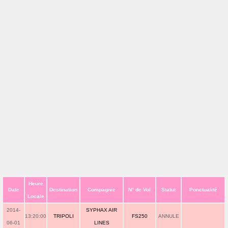
Heure
Date
Destination
Compagnie
N° de Vol
Statut
Ponctualité
Locale
2014-
SYPHAX AIR
13:20:00
TRIPOLI
FS250
ANNULE
06-01
LINES