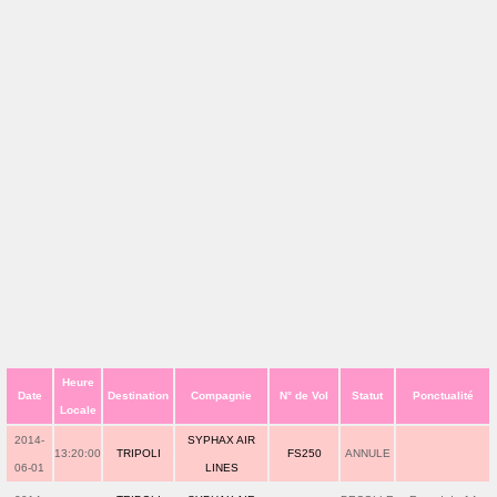
Heure
Date
Destination
Compagnie
N° de Vol
Statut
Ponctualité
Locale
2014-
SYPHAX AIR
13:20:00
TRIPOLI
FS250
ANNULE
06-01
LINES