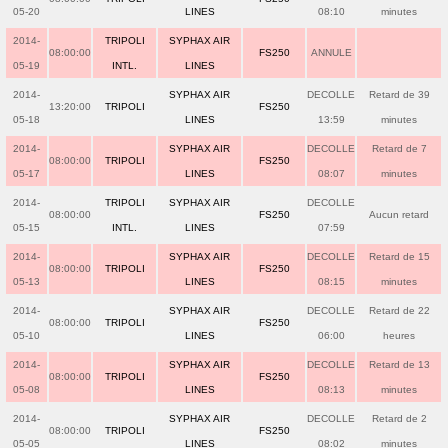
05-20
LINES
08:10
minutes
2014-
TRIPOLI
SYPHAX AIR
08:00:00
FS250
ANNULE
05-19
INTL.
LINES
2014-
SYPHAX AIR
DECOLLE
Retard de 39
13:20:00
TRIPOLI
FS250
05-18
LINES
13:59
minutes
2014-
SYPHAX AIR
DECOLLE
Retard de 7
08:00:00
TRIPOLI
FS250
05-17
LINES
08:07
minutes
2014-
TRIPOLI
SYPHAX AIR
DECOLLE
08:00:00
FS250
Aucun retard
05-15
INTL.
LINES
07:59
2014-
SYPHAX AIR
DECOLLE
Retard de 15
08:00:00
TRIPOLI
FS250
05-13
LINES
08:15
minutes
2014-
SYPHAX AIR
DECOLLE
Retard de 22
08:00:00
TRIPOLI
FS250
05-10
LINES
06:00
heures
2014-
SYPHAX AIR
DECOLLE
Retard de 13
08:00:00
TRIPOLI
FS250
05-08
LINES
08:13
minutes
2014-
SYPHAX AIR
DECOLLE
Retard de 2
08:00:00
TRIPOLI
FS250
05-05
LINES
08:02
minutes