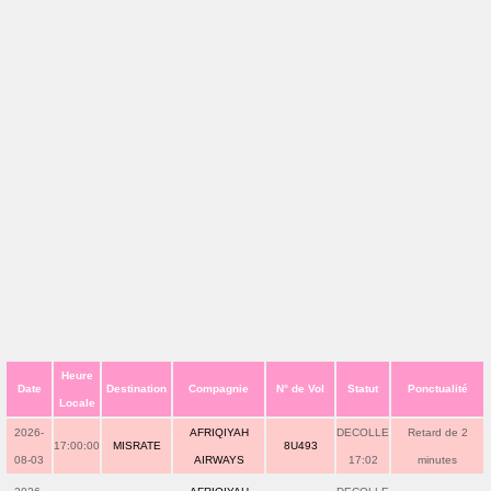
Heure
Date
Destination
Compagnie
N° de Vol
Statut
Ponctualité
Locale
2026-
AFRIQIYAH
DECOLLE
Retard de 2
17:00:00
MISRATE
8U493
08-03
AIRWAYS
17:02
minutes